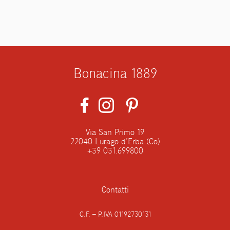
Bonacina 1889
Via San Primo 19
22040 Lurago d’Erba (Co)
+39 031.699800
Contatti
C.F. – P.IVA 01192730131