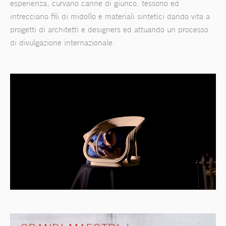
esperienza, curvano canne di giunco, tessono ed
intrecciano fili di midollo e materiali sintetici dando vita a
progetti di architetti e designers ed attuando un processo
di divulgazione internazionale.