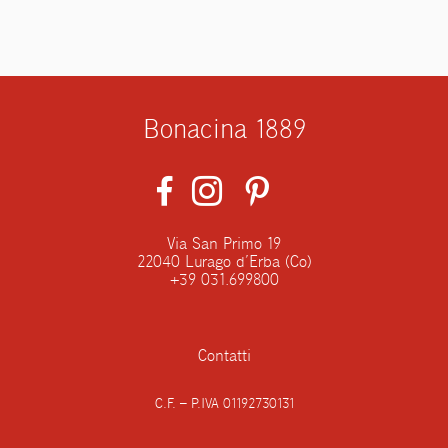
Bonacina 1889
Via San Primo 19
22040 Lurago d’Erba (Co)
+39 031.699800
Contatti
C.F. – P.IVA 01192730131