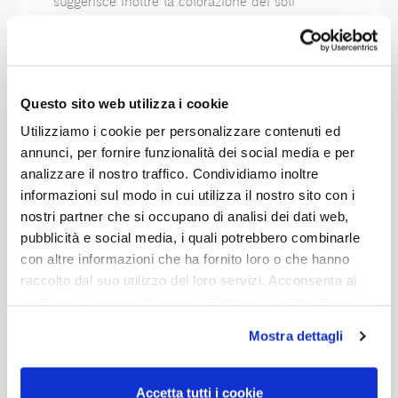
suggerisce inoltre la colorazione dei soli
“piattini” del giunco, lasciando la struttura
nella sua naturale finitura corteccia.
Questo sito web utilizza i cookie
Dimensioni (cm): W100 | D70 | H23
Utilizziamo i cookie per personalizzare contenuti ed
Dimensioni (inch) W39.4" | D27.6" | H9.1"
annunci, per fornire funzionalità dei social media e per
analizzare il nostro traffico. Condividiamo inoltre
informazioni sul modo in cui utilizza il nostro sito con i
nostri partner che si occupano di analisi dei dati web,
Finiture
pubblicità e social media, i quali potrebbero combinarle
con altre informazioni che ha fornito loro o che hanno
raccolto dal suo utilizzo dei loro servizi. Acconsenta ai
nostri cookie se continua ad utilizzare il nostro sito web.
Giunco
Naturale
Mostra dettagli
con
Corteccia
Accetta tutti i cookie