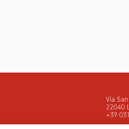
Via San
22040 L
+39 03