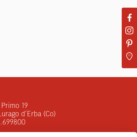
 Primo 19
urago d’Erba (Co)
1.699800