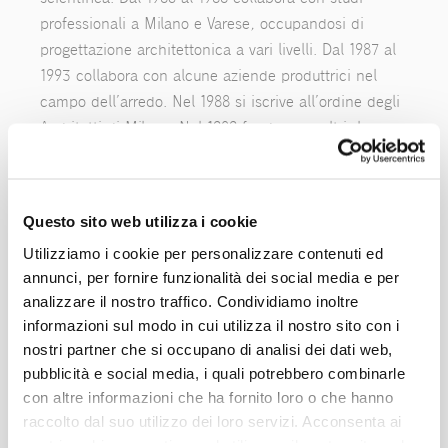
professionali a Milano e Varese, occupandosi di
progettazione architettonica a vari livelli. Dal 1987 al
1993 collabora con alcune aziende produttrici nel
campo dell’arredo. Nel 1988 si iscrive all’ordine degli
Architetti di Milano. Nel 1989 fonda, con altri, lo
studio Architre, occupandosi prevalentemente di
allestimenti espositivi, l’anno successivo apre un
proprio studio. Nel 1990 con V. Viganò, C. Castiglioni,
Questo sito web utilizza i cookie
C. Moretti, N. Palavezzati e F. Valsecchi, elabora il
Utilizziamo i cookie per personalizzare contenuti ed
progetto denominato: ‘Il Parco Universitario di
annunci, per fornire funzionalità dei social media e per
Bovisa’, inerente il previsto insediamento del
analizzare il nostro traffico. Condividiamo inoltre
Politecnico in zona Bovisa. Partecipa a concorsi
informazioni sul modo in cui utilizza il nostro sito con i
nazionali ed internazionali, prevalentemente sul tema
nostri partner che si occupano di analisi dei dati web,
della progettazione urbana. Alcuni progetti e/o opere
pubblicità e social media, i quali potrebbero combinarle
hanno ricevuti riconoscimenti. Attualmente sono in
con altre informazioni che ha fornito loro o che hanno
fase di elaborazione incarichi per privati ed
raccolto dal suo utilizzo dei loro servizi. Acconsenta ai
amministrazioni pubbliche.
nostri cookie se continua ad utilizzare il nostro sito web.