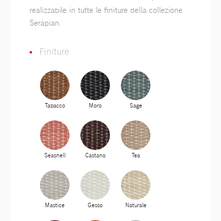
realizzabile in tutte le finiture della collezione
Serapian.
Finiture
Tabacco
Moro
Sage
Seashell
Castano
Tea
Mastice
Gesso
Naturale