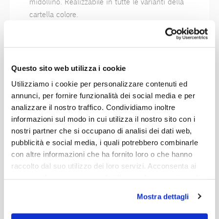
midollino. Realizzabile in tutte le varianti della
cartella colore.
Finiture
Questo sito web utilizza i cookie
Utilizziamo i cookie per personalizzare contenuti ed
annunci, per fornire funzionalità dei social media e per
Tabacco
Moro
Sage
analizzare il nostro traffico. Condividiamo inoltre
informazioni sul modo in cui utilizza il nostro sito con i
nostri partner che si occupano di analisi dei dati web,
pubblicità e social media, i quali potrebbero combinarle
Seashell
Castano
Tea
con altre informazioni che ha fornito loro o che hanno
raccolto dal suo utilizzo dei loro servizi. Acconsenta ai
nostri cookie se continua ad utilizzare il nostro sito web.
Mostra dettagli
Mastice
Gesso
Naturale