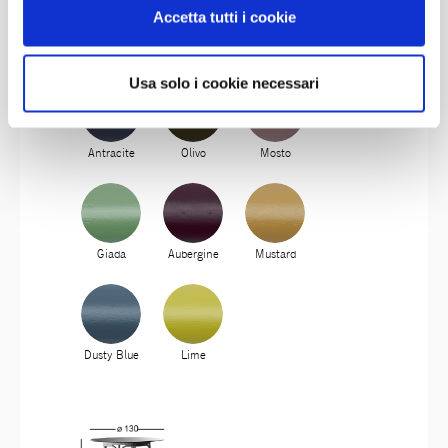
Accetta tutti i cookie
Garnet
Ambra
Lichene
Usa solo i cookie necessari
Antracite
Olivo
Mosto
Giada
Aubergine
Mustard
Dusty Blue
Lime