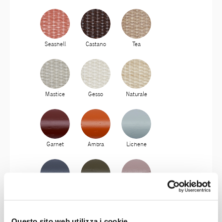
Seashell
Castano
Tea
Mastice
Gesso
Naturale
Garnet
Ambra
Lichene
Antracite
Olivo
Mosto
Questo sito web utilizza i cookie