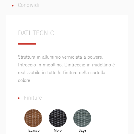
Condividi
DATI TECNICI
Struttura in alluminio verniciata a polvere.
Intreccio in midollino. L’intreccio in midollino è
realizzabile in tutte le finiture della cartella
colore.
Finiture
Tabacco
Moro
Sage