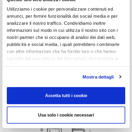
Utilizziamo i cookie per personalizzare contenuti ed
Giada
Aubergine
Mustard
annunci, per fornire funzionalità dei social media e per
analizzare il nostro traffico. Condividiamo inoltre
informazioni sul modo in cui utilizza il nostro sito con i
nostri partner che si occupano di analisi dei dati web,
Dusty Blue
Lime
Metallo
pubblicità e social media, i quali potrebbero combinarle
Verniciato
con altre informazioni che ha fornito loro o che hanno
Ruggine
raccolto dal suo utilizzo dei loro servizi. Acconsenta ai
nostri cookie se continua ad utilizzare il nostro sito web.
Mostra dettagli
Metallo
Metallo
Verniciato
Verniciato
Latte
Nero
Accetta tutti i cookie
Usa solo i cookie necessari