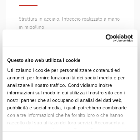
Struttura in acciaio. Intreccio realizzato a mano
in midollino
Finiture
Questo sito web utilizza i cookie
Utilizziamo i cookie per personalizzare contenuti ed
annunci, per fornire funzionalità dei social media e per
Naturale
analizzare il nostro traffico. Condividiamo inoltre
informazioni sul modo in cui utilizza il nostro sito con i
nostri partner che si occupano di analisi dei dati web,
pubblicità e social media, i quali potrebbero combinarle
con altre informazioni che ha fornito loro o che hanno
raccolto dal suo utilizzo dei loro servizi. Acconsenta ai
nostri cookie se continua ad utilizzare il nostro sito web.