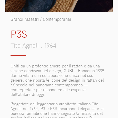
Grandi Maestri / Contemporanei
P3S
Tito Agnoli , 1964
Uniti da un profondo amore per il rattan e da una
visione condivisa del design, GUBI e Bonacina 1889
danno vita a una collaborazione unica nel suo
genere, che riporta le icone del design in rattan del
XX secolo nel panorama contemporaneo —
reinterpretate per rispondere alle esigenze
dell’abitare di oggi.
Progettate dal leggendario architetto italiano Tito
Agnoli nel 1964, P3 e P3S incarnano l’eleganza e la
purezza formale che hanno segnato la rinascita del