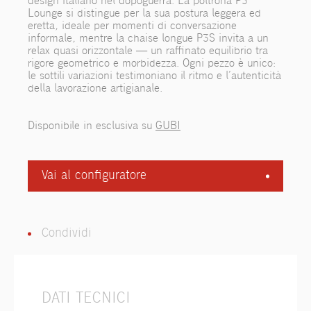
design italiano nel dopoguerra. La poltrona P3
Lounge si distingue per la sua postura leggera ed
eretta, ideale per momenti di conversazione
informale, mentre la chaise longue P3S invita a un
relax quasi orizzontale — un raffinato equilibrio tra
rigore geometrico e morbidezza. Ogni pezzo è unico:
le sottili variazioni testimoniano il ritmo e l’autenticità
della lavorazione artigianale.
Disponibile in esclusiva su
GUBI
Vai al configuratore
Condividi
DATI TECNICI