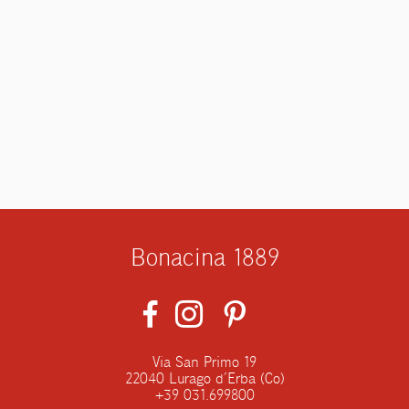
Bonacina 1889
Via San Primo 19
22040 Lurago d’Erba (Co)
+39 031.699800