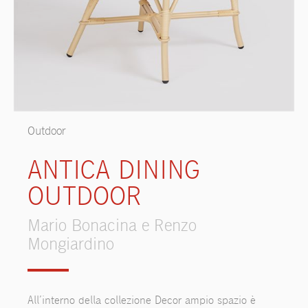
Outdoor
ANTICA DINING
OUTDOOR
Mario Bonacina e Renzo
Mongiardino
All’interno della collezione Decor ampio spazio è