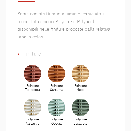
Sedia con struttura in alluminio verniciato a
fuoco. Intreccio in Polycore e Polypeel
disponibili nelle finiture proposte dalla relativa
tabella colori.
Finiture
Polycore
Polycore
Polycore
Terracotta
Curcuma
Nude
Polycore
Polycore
Polycore
Alabastro
Goccia
Eucalipto