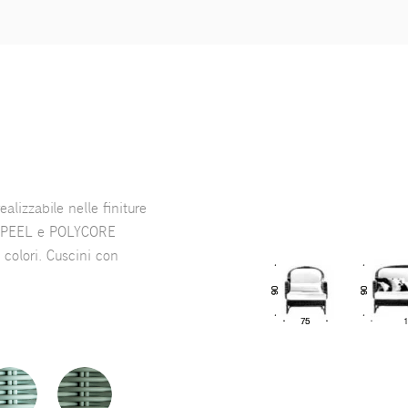
alizzabile nelle finiture
POLYPEEL e POLYCORE
a colori. Cuscini con