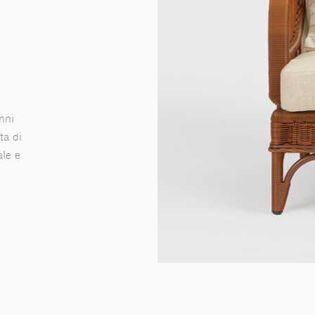
nni
ta di
ale e