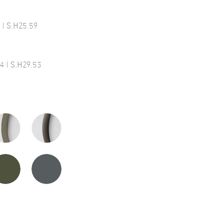
 | S.H25.59
5
4 | S.H29.53