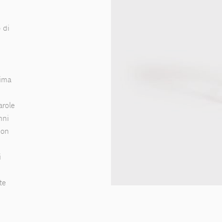
 di
rima
arole
nni
con
i
te