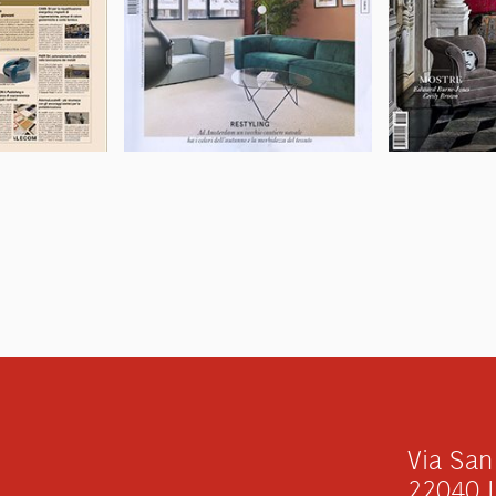
Via San
22040 L