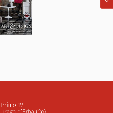
 Primo 19
urago d’Erba (Co)